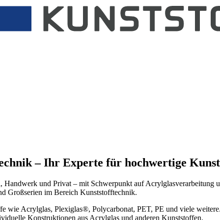
chnik – Ihr Experte für hochwertige Kunsts
del, Handwerk und Privat – mit Schwerpunkt auf Acrylglasverarbeitung un
nd Großserien im Bereich Kunststofftechnik.
offe wie Acrylglas, Plexiglas®, Polycarbonat, PET, PE und viele weite
ividuelle Konstruktionen aus Acrylglas und anderen Kunststoffen.